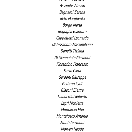
Assonitis Alessio
Bagnarol Serena
Belli Margherita
Borgo Marta
Briguglia Gianluca
Cappelletti Leonardo
D’Alessandro Massimiliano
Danelli Tiziana
Di Giannatale Giovanni
Fiorentino Francesco
Frova Carla
Gardoni Giuseppe
Gerbron Cyril
Giaconi Elettra
Lambertini Roberto
Lepri Nicoletta
Montanari Elio
Montefusco Antonio
Monti Giovanni
Morvan Haude